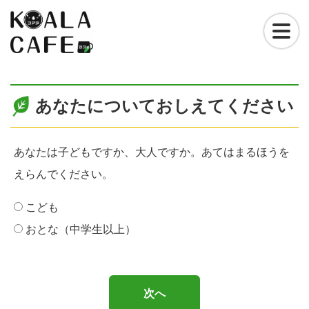
S
k
i
p
t
o
あなたについておしえてください
c
o
n
あなたは子どもですか、大人ですか。あてはまるほうを
t
e
えらんでください。
n
t
こども
おとな（中学生以上）
次へ